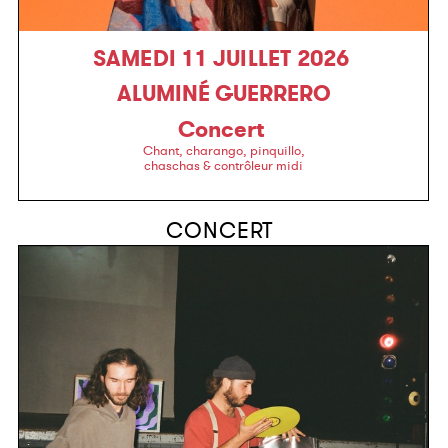
SAMEDI 11 JUILLET 2026
ALUMINÉ GUERRERO
Concert
Chant, charango, pinquillo,
chaschas & contrôleur midi
CONCERT