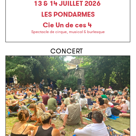
13 & 14 JUILLET 2026
LES PONDARMES
Cie Un de ces 4
Spectacle de cirque, musical & burlesque
CONCERT