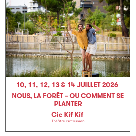
10, 11, 12, 13 & 14 JUILLET 2026
NOUS, LA FORÊT – OU COMMENT SE
PLANTER
Cie Kif Kif
Théâtre circassien