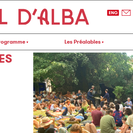
rogramme
Les Préalables
ES