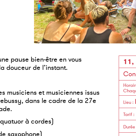
une pause bien-être en vous
11,
la douceur de l’instant.
Con
Horair
Chaqu
 les musiciens et musiciennes issus
ebussy, dans le cadre de la 27
e
Lieu
:
lade.
Tarif
:
(quatuor à cordes)
Durée
de saxophone)