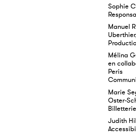
Sophie C
Responsa
Manuel Ra
Uberthier
Productio
Mélina G
en collab
Peris
Communi
Marie Seg
Oster-Sch
Billetter
Judith Hi
Accessibil