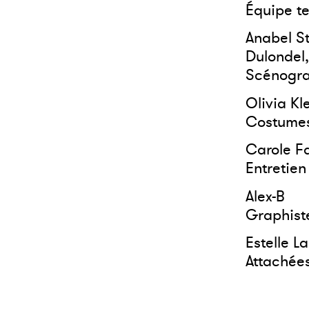
Équipe t
Anabel St
Dulondel
Scénogra
Olivia Kl
Costumes
Carole F
Entretien
Alex-B
Graphist
Estelle L
Attachée