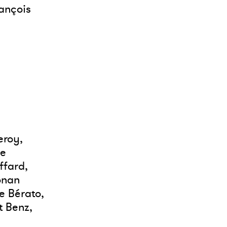
rançois
eroy,
le
ffard,
onan
e Bérato,
t Benz,