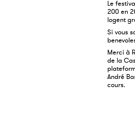
Le festiv
200 en 20
logent g
Si vous s
benevole
Merci à R
de la Cas
platefor
André Ba
cours.