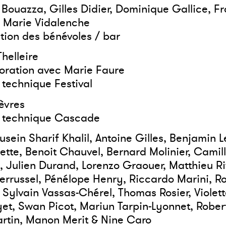
Bouazza, Gilles Didier, Dominique Gallice, F
 Marie Vidalenche
tion des bénévoles / bar
Thelleire
boration avec Marie Faure
 technique Festival
èvres
n technique Cascade
usein Sharif Khalil, Antoine Gilles, Benjamin L
ette, Benoit Chauvel, Bernard Molinier, Camil
 Julien Durand, Lorenzo Graouer, Matthieu Ri
errussel, Pénélope Henry, Riccardo Marini, R
 Sylvain Vassas-Chérel, Thomas Rosier, Violett
et, Swan Picot, Mariun Tarpin-Lyonnet, Rober
artin, Manon Merit & Nine Caro