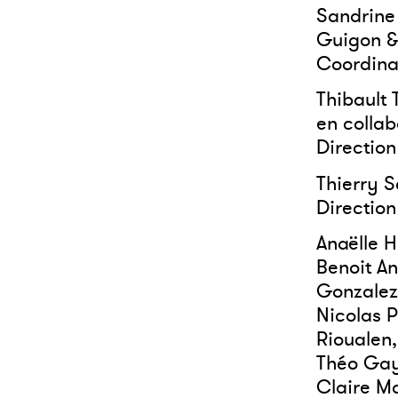
Sandrine 
Guigon &
Coordina
Thibault 
en colla
Direction
Thierry S
Directio
Anaëlle H
Benoit An
Gonzalez,
Nicolas P
Rioualen,
Théo Gay
Claire M