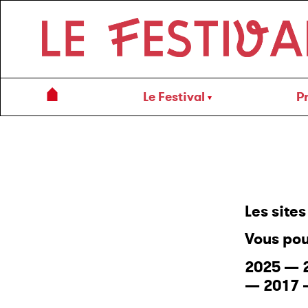
Le Festival
P
Les site
Vous pou
2025
—
—
2017