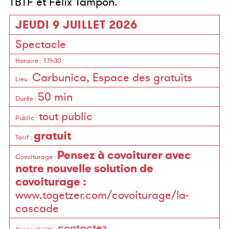
TBTF et Félix Tampon.
JEUDI 9 JUILLET 2026
Spectacle
Horaire
: 17h30
Carbunica, Espace des gratuits
Lieu
:
50 min
Durée
:
tout public
Public
:
gratuit
Tarif
:
Pensez à covoiturer avec
Covoiturage
:
notre nouvelle solution de
covoiturage :
www.togetzer.com/covoiturage/la-
cascade
contactez