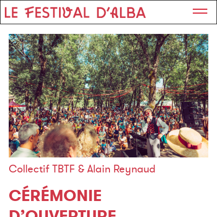
Collectif TBTF & Alain Reynaud
CÉRÉMONIE
D’OUVERTURE