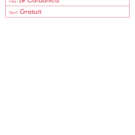
Le Carbunica
Lieu
:
Gratuit
Tarif
: