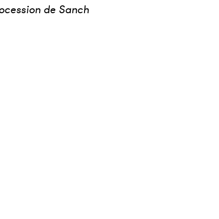
rocession de Sanch
Téléch
S'inscr