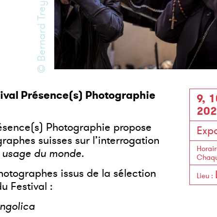
© Bernard Treynet
tival Présence(s) Photographie
9, 
202
Présence(s) Photographie propose
Expo
raphes suisses sur l’interrogation
Horair
 usage du
monde
.
Chaqu
hotographes issus de la sélection
Lieu
:
 Festival :
ngolica