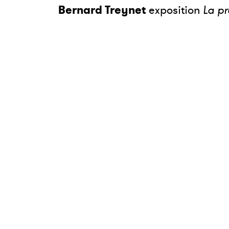
Bernard Treynet
exposition
La p
Le Festival d'Alba
9, Avenue Marc Pradelle
07700 Bourg-Saint-Andéol