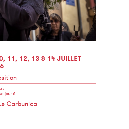
10, 11, 12, 13 & 14 JUILLET
6
sition
e
:
e jour à
Le Carbunica